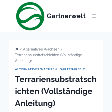
Skip
to
Gartnerwelt
content
/
Alternatives Wachsen
/
Terrariensubstratschichten (Vollständige
Anleitung)
ALTERNATIVES WACHSEN
|
GARTENARBEIT
Terrariensubstratsch
ichten (Vollständige
Anleitung)