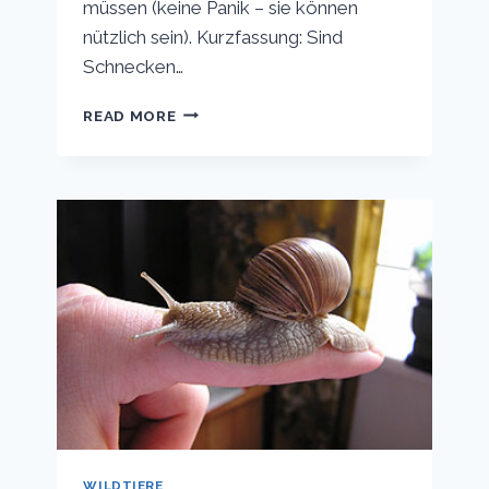
müssen (keine Panik – sie können
nützlich sein). Kurzfassung: Sind
Schnecken…
SIND
READ MORE
SCHNECKEN
SCHÄDLICH
FÜR
KOMPOST?
ALLES,
WAS
SIE
ÜBER
SCHNECKEN
IM
KOMPOST
WISSEN
MÜSSEN
WILDTIERE