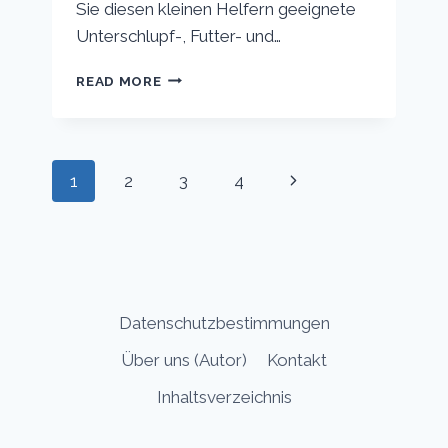
Sie diesen kleinen Helfern geeignete
Unterschlupf-, Futter- und…
WIE
READ MORE
SIE
MARIENKÄFER
IN
IHREN
Page
Next
1
2
3
4
GARTEN
LOCKEN:
navigation
Page
DIE
BESTEN
TIPPS
UND
TRICKS
Datenschutzbestimmungen
Über uns (Autor)
Kontakt
Inhaltsverzeichnis