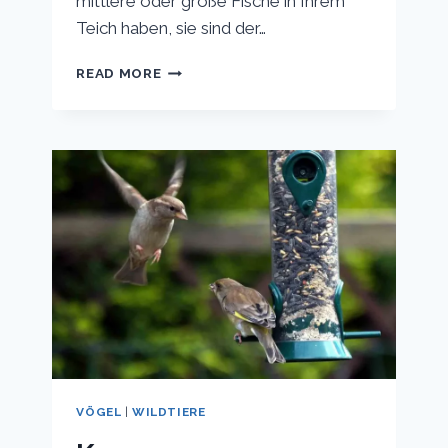
mittlere oder große Fische in Ihrem
Teich haben, sie sind der…
NEHMEN
READ MORE
FÜCHSE
FISCHE
AUS
GARTENTEICHEN?
VÖGEL
|
WILDTIERE