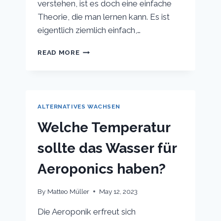
verstehen, ist es doch eine einfache
Theorie, die man lernen kann. Es ist
eigentlich ziemlich einfach,…
WIE
READ MORE
MAN
DEN
PH-
WERT
IN
ALTERNATIVES WACHSEN
HYDROKULTUREN
STABIL
Welche Temperatur
HÄLT
sollte das Wasser für
Aeroponics haben?
By
Matteo Müller
May 12, 2023
Die Aeroponik erfreut sich