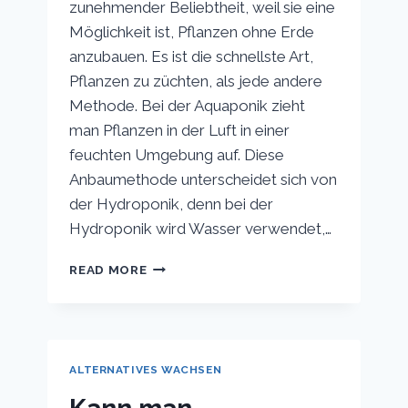
zunehmender Beliebtheit, weil sie eine
Möglichkeit ist, Pflanzen ohne Erde
anzubauen. Es ist die schnellste Art,
Pflanzen zu züchten, als jede andere
Methode. Bei der Aquaponik zieht
man Pflanzen in der Luft in einer
feuchten Umgebung auf. Diese
Anbaumethode unterscheidet sich von
der Hydroponik, denn bei der
Hydroponik wird Wasser verwendet,…
WELCHE
READ MORE
TEMPERATUR
SOLLTE
DAS
WASSER
FÜR
ALTERNATIVES WACHSEN
AEROPONICS
HABEN?