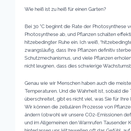
Wie heiß ist zu heiß für einen Garten?
Bei 30 °C beginnt die Rate der Photosynthese vo
Photosynthese ab, und Pflanzen schalten effekt
hitzebedingter Ruhe ein. Ich weiß, “hitzebeding
zwangsläufig, dass Ihre Pflanzen definitiv ster
Schutzmechanismus, und viele Pflanzen erholen s
nicht leugnen, dass dies schwierige Wachstums
Genau wie wir Menschen haben auch die meiste
Temperaturen. Und die Wahrheit ist, sobald d
überschreitet, gibt es nicht viel, was Sie für Ihr
Wir können die zellulären Prozesse von Pflanze
ändern (obwohl wir unsere CO2-Emissionen defi
und im Allgemeinen den Warnrufen Tausender K
hinterlassen uns Hitzewellen oft das Gefühl, au