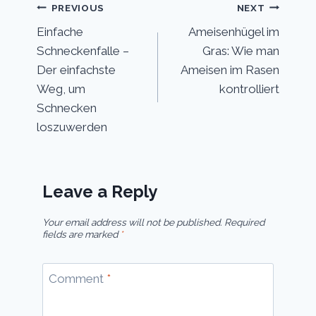
Post
PREVIOUS
NEXT
Einfache
Ameisenhügel im
navigation
Schneckenfalle –
Gras: Wie man
Der einfachste
Ameisen im Rasen
Weg, um
kontrolliert
Schnecken
loszuwerden
Leave a Reply
Your email address will not be published.
Required
fields are marked
*
Comment
*