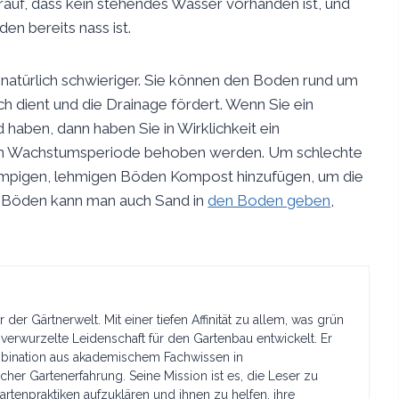
rauf, dass kein stehendes Wasser vorhanden ist, und
en bereits nass ist.
 natürlich schwieriger. Sie können den Boden rund um
h dient und die Drainage fördert. Wenn Sie ein
aben, dann haben Sie in Wirklichkeit ein
sten Wachstumsperiode behoben werden. Um schlechte
umpigen, lehmigen Böden Kompost hinzufügen, um die
en Böden kann man auch Sand in
den Boden geben
,
 der Gärtnerwelt. Mit einer tiefen Affinität zu allem, was grün
f verwurzelte Leidenschaft für den Gartenbau entwickelt. Er
ombination aus akademischem Fachwissen in
her Gartenerfahrung. Seine Mission ist es, die Leser zu
artenpraktiken aufzuklären und ihnen zu helfen, ihre