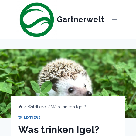
Skip
to
Gartnerwelt
content
/
Wildtiere
/
Was trinken Igel?
WILDTIERE
Was trinken Igel?