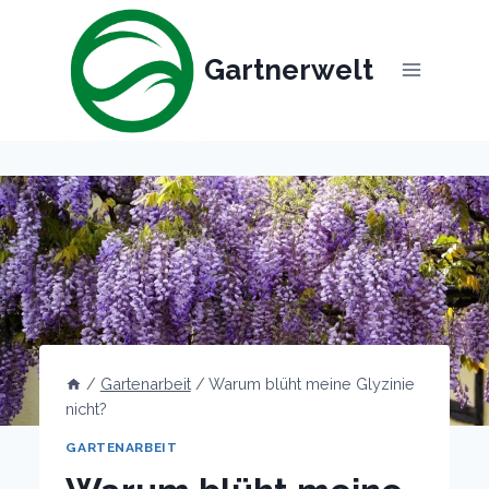
Skip
to
Gartnerwelt
content
/
Gartenarbeit
/
Warum blüht meine Glyzinie
nicht?
GARTENARBEIT