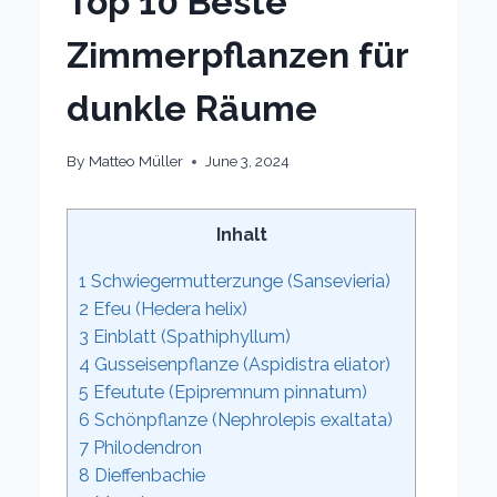
Top 10 Beste
Zimmerpflanzen für
dunkle Räume
By
Matteo Müller
June 3, 2024
Inhalt
1
Schwiegermutterzunge (Sansevieria)
2
Efeu (Hedera helix)
3
Einblatt (Spathiphyllum)
4
Gusseisenpflanze (Aspidistra eliator)
5
Efeutute (Epipremnum pinnatum)
6
Schönpflanze (Nephrolepis exaltata)
7
Philodendron
8
Dieffenbachie