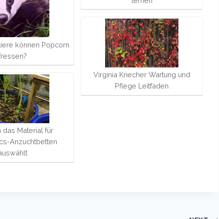
lernen
iere können Popcorn
fressen?
Virginia Kriecher Wartung und
Pflege Leitfaden
das Material für
cs-Anzuchtbetten
auswählt