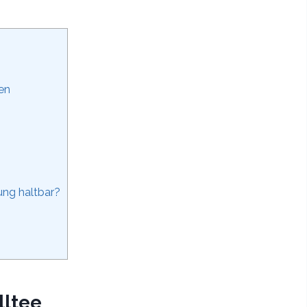
en
ung haltbar?
lltee