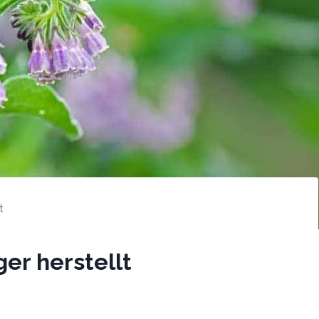
t
er herstellt