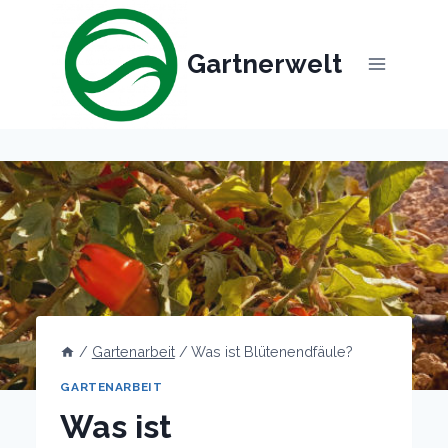
Skip
to
Gartnerwelt
content
/
Gartenarbeit
/
Was ist Blütenendfäule?
GARTENARBEIT
Was ist