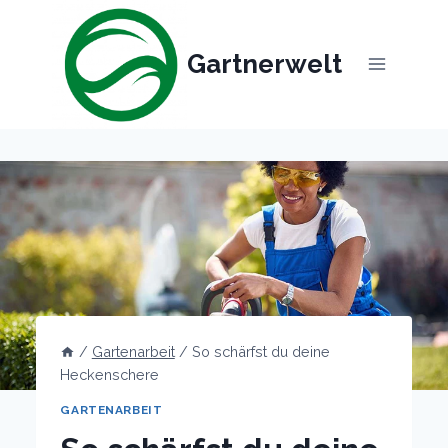
Skip
to
Gartnerwelt
content
/
Gartenarbeit
/
So schärfst du deine
Heckenschere
GARTENARBEIT