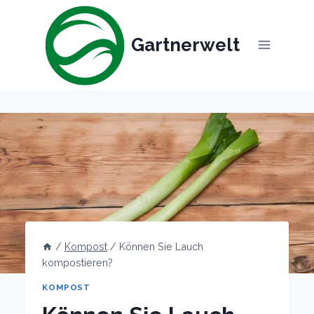
Skip
to
Gartnerwelt
content
/
Kompost
/
Können Sie Lauch
kompostieren?
KOMPOST