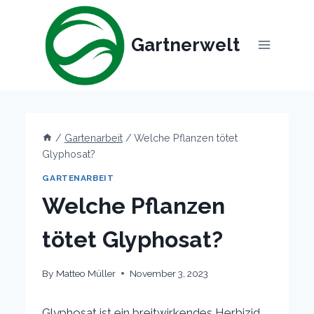
Skip
to
Gartnerwelt
content
/
Gartenarbeit
/
Welche Pflanzen tötet
Glyphosat?
GARTENARBEIT
Welche Pflanzen
tötet Glyphosat?
By
Matteo Müller
November 3, 2023
Glyphosat ist ein breitwirkendes Herbizid,